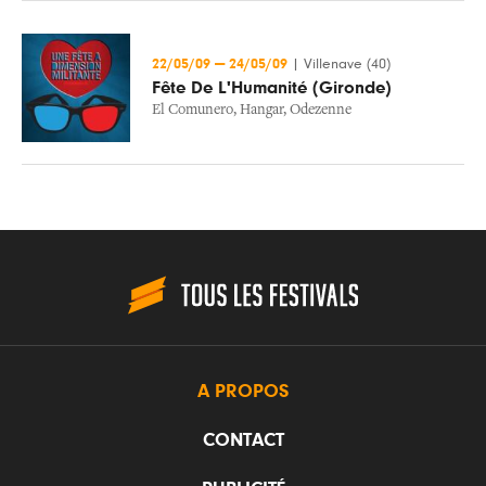
22/05/09
—
24/05/09
|
Villenave (40)
Fête De L'Humanité (Gironde)
El Comunero
,
Hangar
,
Odezenne
A PROPOS
CONTACT