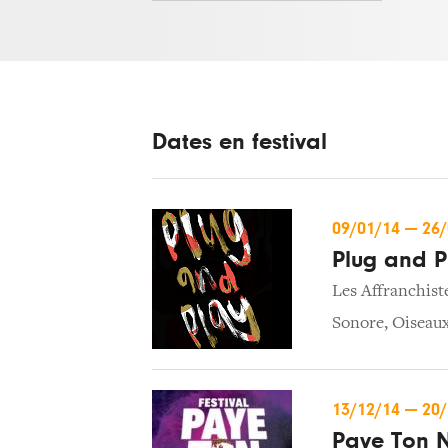
Dates en festival
09/01/14
—
26
Plug and P
Les Affranchist
Sonore
,
Oiseau
13/12/14
—
20
Paye Ton 