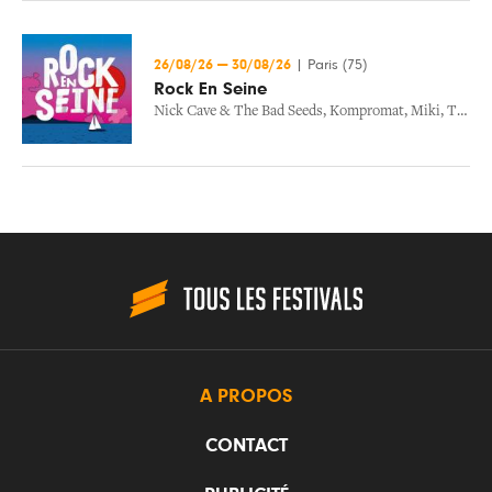
26/08/26
—
30/08/26
|
Paris (75)
Rock En Seine
Nick Cave & The Bad Seeds
,
Kompromat
,
Miki
,
The Cure
A PROPOS
CONTACT