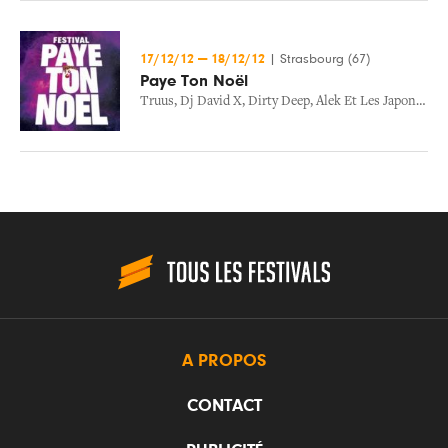
17/12/12
—
18/12/12
|
Strasbourg (67)
Paye Ton Noël
Truus
,
Dj David X
,
Dirty Deep
,
Alek Et Les Japonaises
A PROPOS
CONTACT