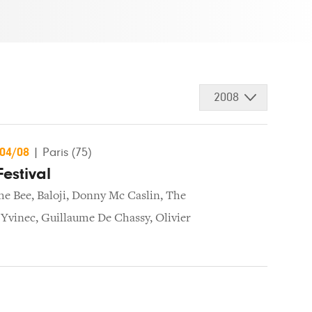
2008
/04/08
|
Paris (75)
estival
he Bee
,
Baloji
,
Donny Mc Caslin
,
The
 Yvinec
,
Guillaume De Chassy
,
Olivier