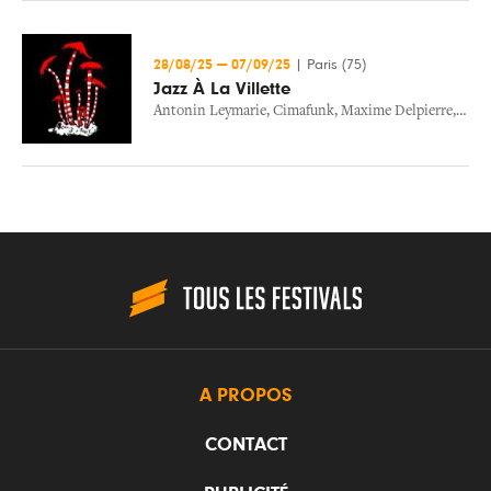
28/08/25
—
07/09/25
|
Paris (75)
Jazz À La Villette
Antonin Leymarie
,
Cimafunk
,
Maxime Delpierre
,
Rita 
A PROPOS
CONTACT