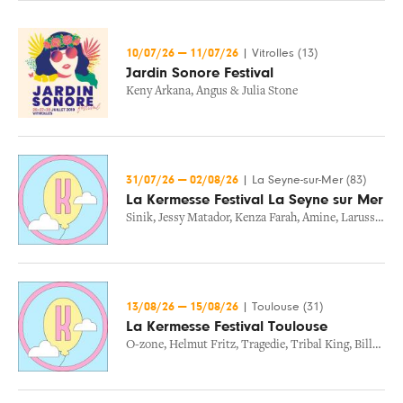
10/07/26
—
11/07/26
|
Vitrolles (13)
Jardin Sonore Festival
Keny Arkana
,
Angus & Julia Stone
31/07/26
—
02/08/26
|
La Seyne-sur-Mer (83)
La Kermesse Festival La Seyne sur Mer
Sinik
,
Jessy Matador
,
Kenza Farah
,
Amine
,
Larusso
,
Tri
13/08/26
—
15/08/26
|
Toulouse (31)
La Kermesse Festival Toulouse
O-zone
,
Helmut Fritz
,
Tragedie
,
Tribal King
,
Billy Crawford