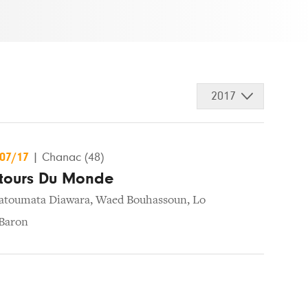
2017
/07/17
|
Chanac (48)
étours Du Monde
atoumata Diawara
,
Waed Bouhassoun
,
Lo
 Baron