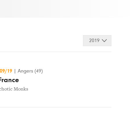
2019
/09/19
|
Angers (49)
 France
chotic Monks