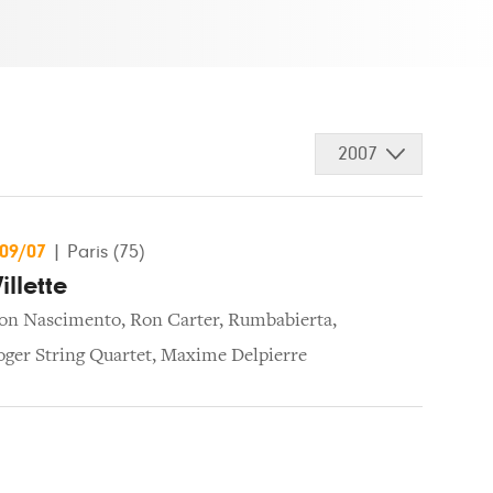
2007
/09/07
|
Paris (75)
illette
ton Nascimento
,
Ron Carter
,
Rumbabierta
,
ger String Quartet
,
Maxime Delpierre