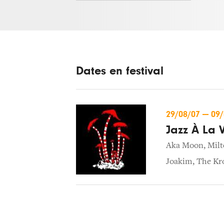
Dates en festival
29/08/07
—
09
Jazz À La V
Aka Moon
,
Mil
Joakim
,
The Kro