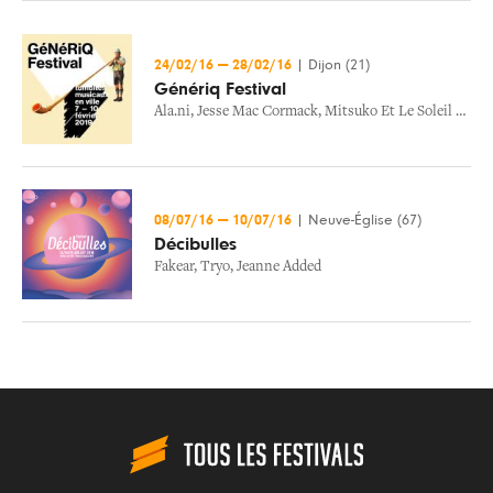
24/02/16
—
28/02/16
|
Dijon (21)
Génériq Festival
Ala.ni
,
Jesse Mac Cormack
,
Mitsuko Et Le Soleil Englouti
08/07/16
—
10/07/16
|
Neuve-Église (67)
Décibulles
Fakear
,
Tryo
,
Jeanne Added