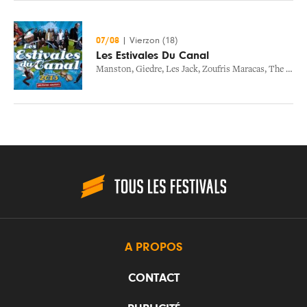
07/08
|
Vierzon (18)
Les Estivales Du Canal
Manston
,
Giedre
,
Les Jack
,
Zoufris Maracas
,
The Yvette Underground
A PROPOS
CONTACT