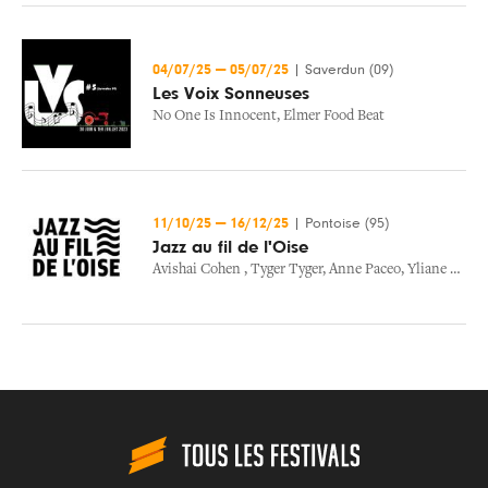
04/07/25
—
05/07/25
|
Saverdun (09)
Les Voix Sonneuses
No One Is Innocent
,
Elmer Food Beat
11/10/25
—
16/12/25
|
Pontoise (95)
Jazz au fil de l'Oise
Avishai Cohen
,
Tyger Tyger
,
Anne Paceo
,
Yliane Canivarez