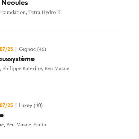
e Neoules
roundation
,
Tetra Hydro K
/07/25
|
Gignac (46)
caussystème
,
Philippe Katerine
,
Ben Mazue
/07/25
|
Luxey (40)
ue
ne
,
Ben Mazue
,
Santa