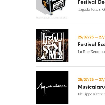
Festival D
Tagada Jones
,
G
25/07/25
—
27
Festival E
La Rue Ketanou
25/07/25
—
27
Musicalar
Philippe Kateri