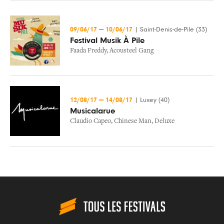
09/06/17
—
10/06/17
|
Saint-Denis-de-Pile (33)
Festival Musik À Pile
Faada Freddy
,
Acousteel Gang
12/08/17
—
14/08/17
|
Luxey (40)
Musicalarue
Claudio Capeo
,
Chinese Man
,
Deluxe