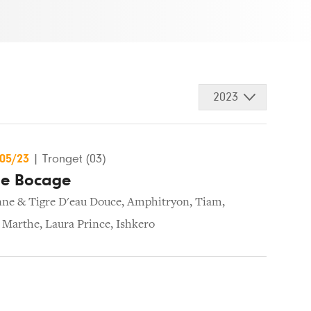
2023
/05/23
|
Tronget (03)
le Bocage
nne & Tigre D'eau Douce
,
Amphitryon
,
Tiam
,
,
Marthe
,
Laura Prince
,
Ishkero