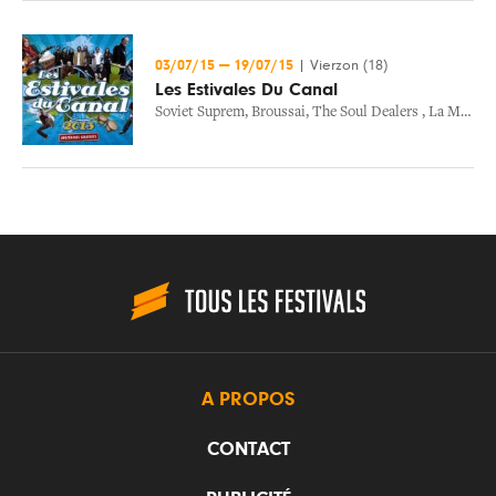
03/07/15
—
19/07/15
|
Vierzon (18)
Les Estivales Du Canal
Soviet Suprem
,
Broussai
,
The Soul Dealers
,
La Mouette Et Le Chat
A PROPOS
CONTACT