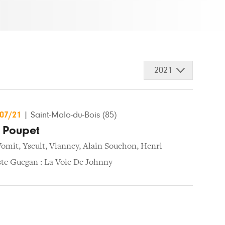
2021
/07/21
|
Saint-Malo-du-Bois (85)
e Poupet
Vomit
,
Yseult
,
Vianney
,
Alain Souchon
,
Henri
ste Guegan : La Voie De Johnny