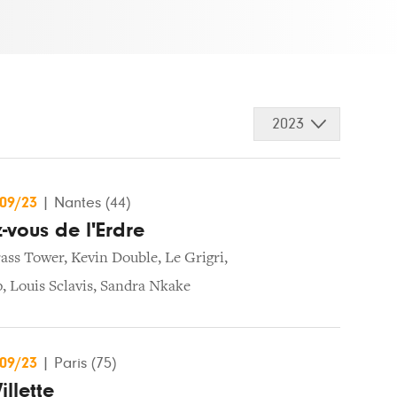
2023
/09/23
|
Nantes (44)
-vous de l'Erdre
rass Tower
,
Kevin Double
,
Le Grigri
,
p
,
Louis Sclavis
,
Sandra Nkake
/09/23
|
Paris (75)
illette