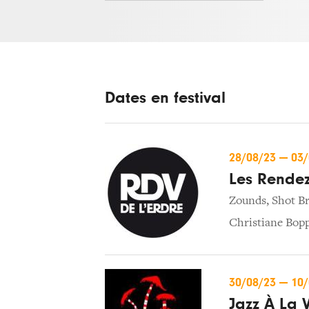
Dates en festival
28/08/23
—
03
Les Rendez
Zounds
,
Shot B
Christiane Bop
30/08/23
—
10
Jazz À La V