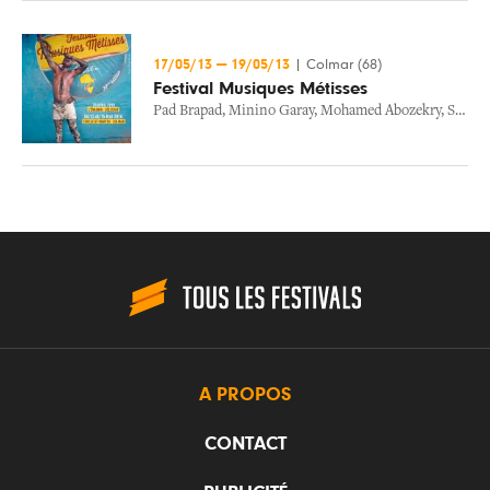
17/05/13
—
19/05/13
|
Colmar (68)
Festival Musiques Métisses
Pad Brapad
,
Minino Garay
,
Mohamed Abozekry
,
Sophia Charai
A PROPOS
CONTACT