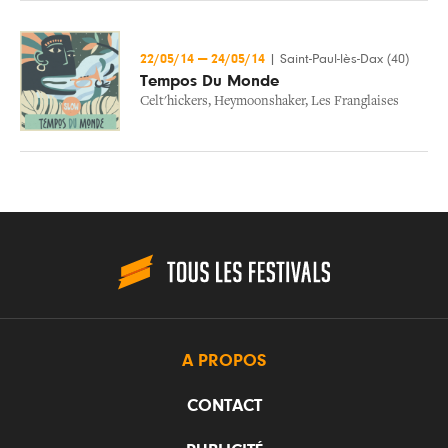
22/05/14
—
24/05/14
|
Saint-Paul-lès-Dax (40)
Tempos Du Monde
Celt'hickers
,
Heymoonshaker
,
Les Franglaises
A PROPOS
CONTACT