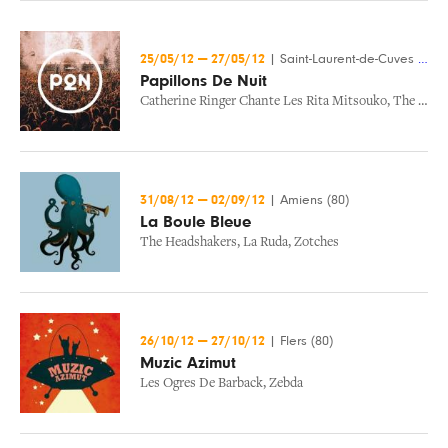
25/05/12
—
27/05/12
|
Saint-Laurent-de-Cuves (50)
Papillons De Nuit
Catherine Ringer Chante Les Rita Mitsouko
,
The Australian Pink Floyd Show
31/08/12
—
02/09/12
|
Amiens (80)
La Boule Bleue
The Headshakers
,
La Ruda
,
Zotches
26/10/12
—
27/10/12
|
Flers (80)
Muzic Azimut
Les Ogres De Barback
,
Zebda