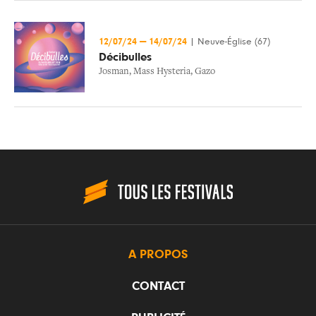
12/07/24
—
14/07/24
|
Neuve-Église (67)
Décibulles
Josman
,
Mass Hysteria
,
Gazo
A PROPOS
CONTACT