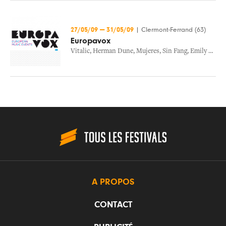
27/05/09
—
31/05/09
|
Clermont-Ferrand (63)
Europavox
Vitalic
,
Herman Dune
,
Mujeres
,
Sin Fang
,
Emily Loizeau
A PROPOS
CONTACT