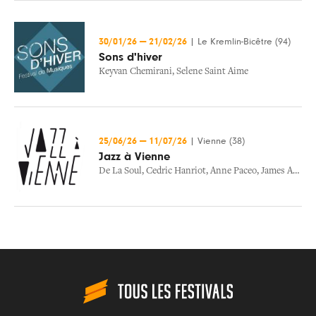
30/01/26
—
21/02/26
|
Le Kremlin-Bicêtre (94)
Sons d'hiver
Keyvan Chemirani
,
Selene Saint Aime
25/06/26
—
11/07/26
|
Vienne (38)
Jazz à Vienne
De La Soul
,
Cedric Hanriot
,
Anne Paceo
,
James Andrews