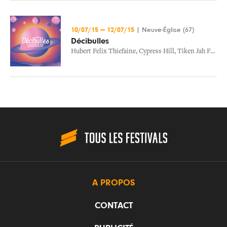
10/07/15
—
12/07/15
|
Neuve-Église (67)
Décibulles
Hubert Felix Thiefaine
,
Cypress Hill
,
Tiken Jah Fakoly
A PROPOS
CONTACT