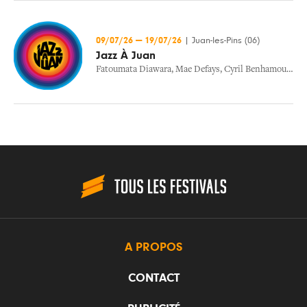
09/07/26
—
19/07/26
|
Juan-les-Pins (06)
Jazz À Juan
Fatoumata Diawara
,
Mae Defays
,
Cyril Benhamou
,
Seal
A PROPOS
CONTACT