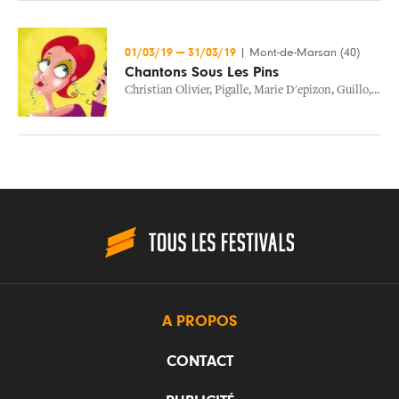
01/03/19
—
31/03/19
|
Mont-de-Marsan (40)
Chantons Sous Les Pins
Christian Olivier
,
Pigalle
,
Marie D'epizon
,
Guillo
,
Govr
A PROPOS
CONTACT