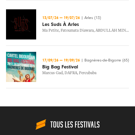
13/07/26
—
19/07/26
|
Arles (13)
Les Suds À Arles
Ma Petite
,
Fatoumata Diawara
,
ABDULLAH MINIAWY TRIO
17/09/26
—
19/09/26
|
Bagnères-de-Bigorre (65)
Big Bag Festival
Marcus Gad
,
DAFRA
,
Percubaba