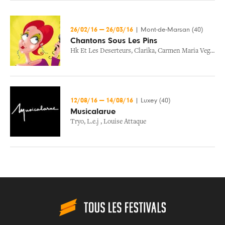
26/02/16
—
26/03/16
|
Mont-de-Marsan (40)
Chantons Sous Les Pins
Hk Et Les Deserteurs
,
Clarika
,
Carmen Maria Vega
,
Kit
12/08/16
—
14/08/16
|
Luxey (40)
Musicalarue
Tryo
,
L.e.j
,
Louise Attaque