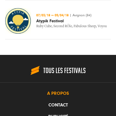
07/03/18
—
05/04/18
|
Avignon (84)
Atypik Festival
Ruby Cube
,
Second RÔle
,
Fabulous Sheep
,
Voyou
A PROPOS
CONTACT