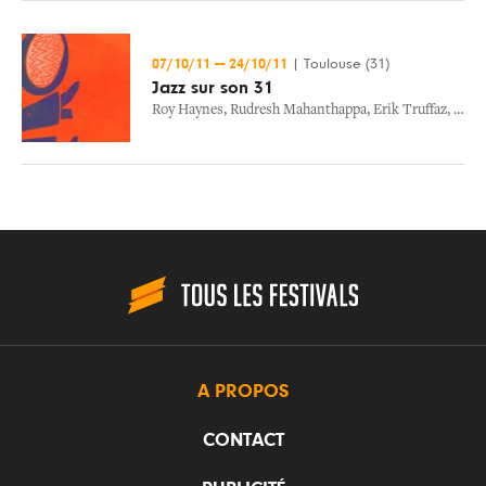
07/10/11
—
24/10/11
|
Toulouse (31)
Jazz sur son 31
Roy Haynes
,
Rudresh Mahanthappa
,
Erik Truffaz
,
Elin
A PROPOS
CONTACT