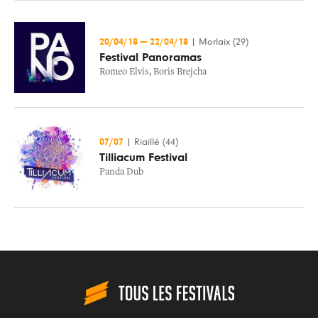
20/04/18
—
22/04/18
|
Morlaix (29)
Festival Panoramas
Romeo Elvis
,
Boris Brejcha
07/07
|
Riaillé (44)
Tilliacum Festival
Panda Dub