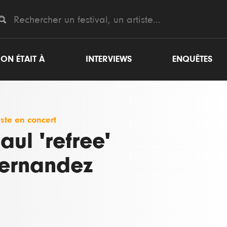
ON ÉTAIT À
INTERVIEWS
ENQUÊTES
iste en concert
aul 'refree'
ernandez