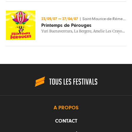
23/05/07
—
27/06/07
|
Saint-Maurice-de-Rémens (01)
Printemps de Pérouges
Yuri Buenaventura
,
La Bergere
,
Amelie Les Crayons
,
Gr
A PROPOS
CONTACT