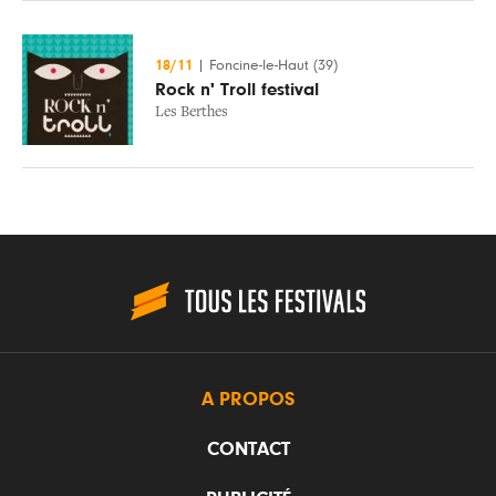
18/11
|
Foncine-le-Haut (39)
Rock n' Troll festival
Les Berthes
A PROPOS
CONTACT