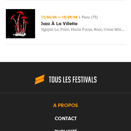
12/06/06
—
10/09/06
|
Paris (75)
Jazz À La Villette
Nguyen Le
,
Print
,
Hocus Pocus
,
Roce
,
Ursus Minor
,
De
A PROPOS
CONTACT