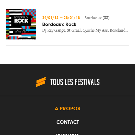
24/01/18
—
28/01/18
|
Bordeaux (33)
Bordeaux Rock
Dj Ray Gange
,
St Graal
,
Quiche My Ass
,
Roseland
,
Itz
A PROPOS
CONTACT