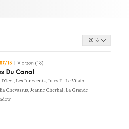
2016
/07/16
|
Vierzon (18)
les Du Canal
 D'leo
,
Les Innocents
,
Jules Et Le Vilain
lia Chevassus
,
Jeanne Cherhal
,
La Grande
hadow