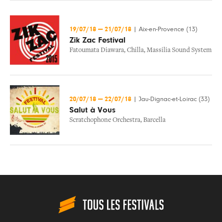
19/07/18
—
21/07/18
|
Aix-en-Provence (13)
Zik Zac Festival
Fatoumata Diawara
,
Chilla
,
Massilia Sound System
20/07/18
—
22/07/18
|
Jau-Dignac-et-Loirac (33)
Salut à Vous
Scratchophone Orchestra
,
Barcella