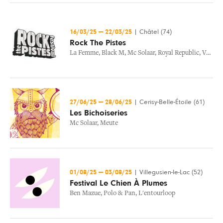
16/03/25
—
22/03/25
|
Châtel (74)
Rock The Pistes
La Femme
,
Black M
,
Mc Solaar
,
Royal Republic
,
Vald
,
T
27/06/25
—
28/06/25
|
Cerisy-Belle-Étoile (61)
Les Bichoiseries
Mc Solaar
,
Meute
01/08/25
—
03/08/25
|
Villegusien-le-Lac (52)
Festival Le Chien À Plumes
Ben Mazue
,
Polo & Pan
,
L'entourloop