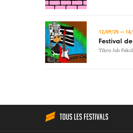
12/09/25
—
14
Festival d
Tiken Jah Fakol