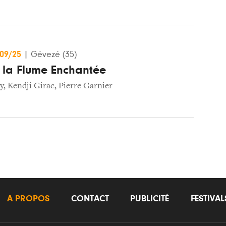
/09/25
|
Gévezé (35)
e la Flume Enchantée
y
,
Kendji Girac
,
Pierre Garnier
A PROPOS
CONTACT
PUBLICITÉ
FESTIVA