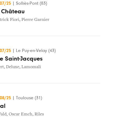
/07/25
|
Solliès-Pont (83)
u Château
trick Fiori
,
Pierre Garnier
/07/25
|
Le Puy-en-Velay (43)
de Saint-Jacques
rt
,
Deluxe
,
Lamomali
/08/25
|
Toulouse (31)
al
Vald
,
Oscar Emch
,
Riles