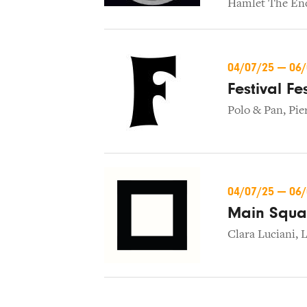
Hamlet The En
04/07/25
—
06
Festival Fe
Polo & Pan
,
Pie
04/07/25
—
06
Main Squa
Clara Luciani
,