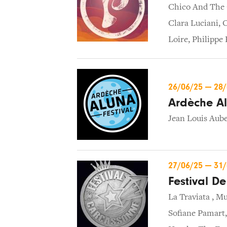
Chico And The 
Clara Luciani
,
O
Loire
,
Philippe 
26/06/25
—
28
Ardèche Al
Jean Louis Aube
27/06/25
—
31
Festival D
La Traviata
,
Mu
Sofiane Pamart