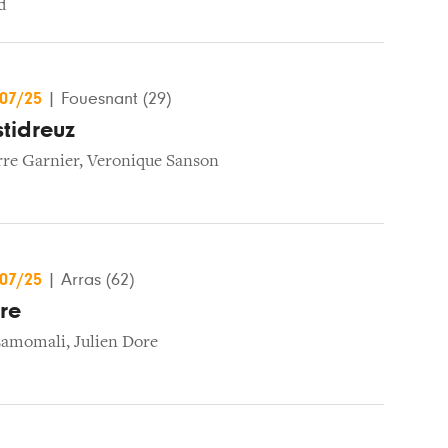
d
/07/25
|
Fouesnant (29)
stidreuz
rre Garnier
,
Veronique Sanson
/07/25
|
Arras (62)
re
Lamomali
,
Julien Dore