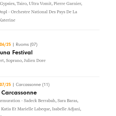
Gypsies
,
Tairo
,
Ultra Vomit
,
Pierre Garnier
,
npl - Orchestre National Des Pays De La
Katerine
/06/25
|
Ruoms (07)
una Festival
rt
,
Soprano
,
Julien Dore
/07/25
|
Carcassonne (11)
e Carcassonne
rmuration - Sadeck Berrabah
,
Sara Baras
,
,
Katia Et Marielle Labeque
,
Isabelle Adjani
,