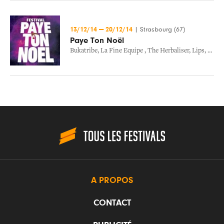
13/12/14
—
20/12/14
|
Strasbourg (67)
Paye Ton Noël
Bukatribe
,
La Fine Equipe
,
The Herbaliser
,
Lips
,
The M
A PROPOS
CONTACT