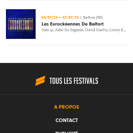
04/07/24
—
07/07/24
|
Belfort (90)
Les Eurockéennes De Belfort
Sum 41
,
Zaho De Sagazan
,
David Guetta
,
Lenny Kravitz
A PROPOS
CONTACT