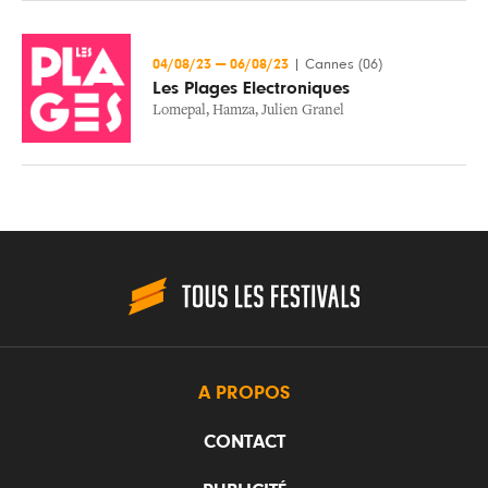
04/08/23
—
06/08/23
|
Cannes (06)
Les Plages Electroniques
Lomepal
,
Hamza
,
Julien Granel
A PROPOS
CONTACT