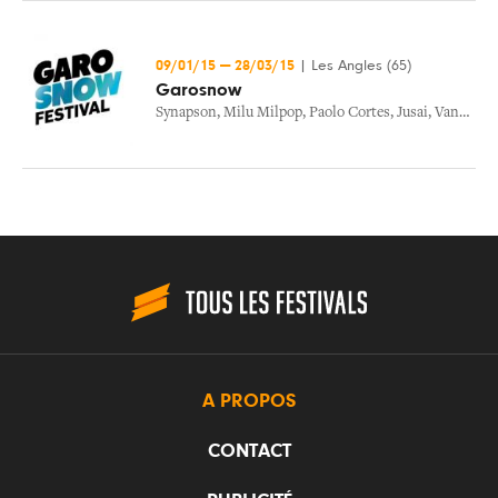
09/01/15
—
28/03/15
|
Les Angles (65)
Garosnow
Synapson
,
Milu Milpop
,
Paolo Cortes
,
Jusai
,
Vandal
,
T
A PROPOS
CONTACT