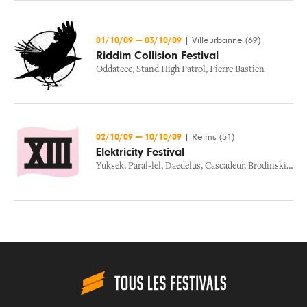
01/10/09
—
03/10/09
|
Villeurbanne (69)
Riddim Collision Festival
Oddateee
,
Stand High Patrol
,
Pierre Bastien
02/10/09
—
10/10/09
|
Reims (51)
Elektricity Festival
Yuksek
,
Paral-lel
,
Daedelus
,
Cascadeur
,
Brodinski
,
Lau