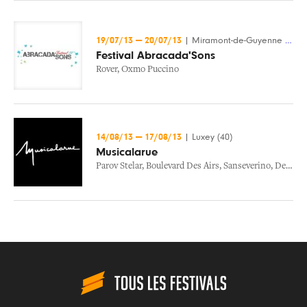
19/07/13
—
20/07/13
|
Miramont-de-Guyenne (47)
Festival Abracada'Sons
Rover
,
Oxmo Puccino
14/08/13
—
17/08/13
|
Luxey (40)
Musicalarue
Parov Stelar
,
Boulevard Des Airs
,
Sanseverino
,
Deluxe