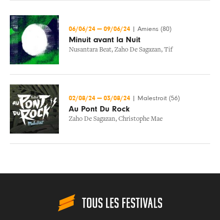
06/06/24
—
09/06/24
|
Amiens (80)
Minuit avant la Nuit
Nusantara Beat
,
Zaho De Sagazan
,
Tif
02/08/24
—
03/08/24
|
Malestroit (56)
Au Pont Du Rock
Zaho De Sagazan
,
Christophe Mae