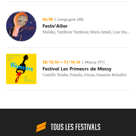
06/08
|
Langogne (48)
Festiv'Allier
Malaka
,
Tambour Tambour
,
Marie Amali
,
Lise Martin
28/10/26
—
31/10/26
|
Massy (91)
Festival Les Primeurs de Massy
Camille Yembe
,
Pamela
,
Dinaa
,
Suzanne Belaubre